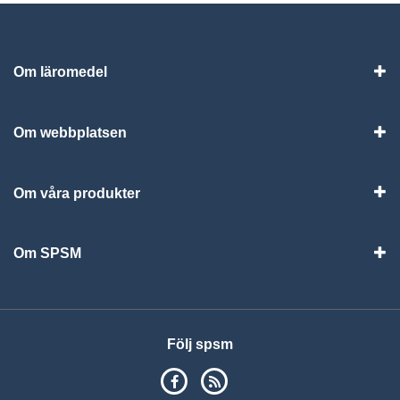
Om läromedel
Vis
Om webbplatsen
Vis
Om våra produkter
Visa
Om SPSM
Vis
Följ spsm
SPSM på Facebook
RSS