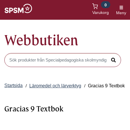
0
Öppnas i nytt fönster
Varukorg
Meny
Webbutiken
Sök produkter i Webbutiken
Sök
Startsida
Läromedel och lärverktyg
Gracias 9 Textbok
Gracias 9 Textbok