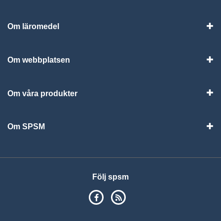
Om läromedel
Vis
Om webbplatsen
Vis
Om våra produkter
Visa
Om SPSM
Vis
Följ spsm
SPSM på Facebook
RSS