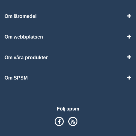
Om läromedel
Vis
Om webbplatsen
Vis
Om våra produkter
Visa
Om SPSM
Vis
Följ spsm
SPSM på Facebook
RSS