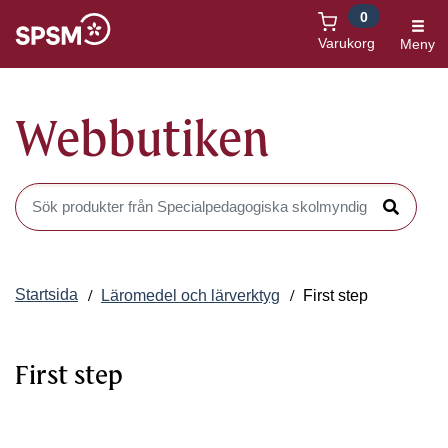
0
Öppnas i nytt fönster
Varukorg
Meny
Webbutiken
Sök produkter i Webbutiken
Sök
Startsida
Läromedel och lärverktyg
First step
First step