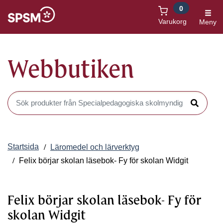
0
Öppnas i nytt fönster
Varukorg
Meny
Webbutiken
Sök produkter i Webbutiken
Sök
Startsida
Läromedel och lärverktyg
Felix börjar skolan läsebok- Fy för skolan Widgit
Felix börjar skolan läsebok- Fy för
skolan Widgit