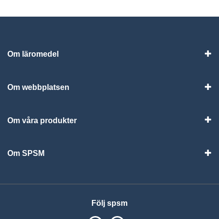
Om läromedel
Vis
Om webbplatsen
Vis
Om våra produkter
Visa
Om SPSM
Vis
Följ spsm