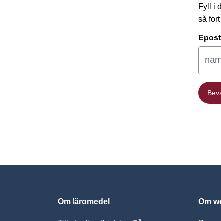
Fyll i
så for
Epost
Bev
Bev
Om läromedel
Om we