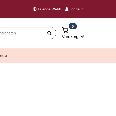
Talande Webb
Logga in
0
Sök
Varukorg
vice