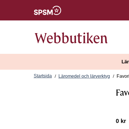
Öppnas i nytt fönster
Webbutiken
Lär
Startsida
Läromedel och lärverktyg
Favori
Fav
0 kr