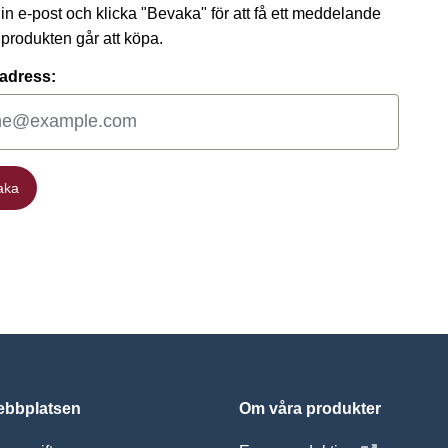
 din e-post och klicka "Bevaka" för att få ett meddelande
t produkten går att köpa.
adress:
aka
aka
bbplatsen
Om våra produkter