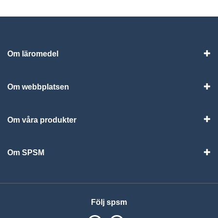
Om läromedel
Vis
Om webbplatsen
Vis
Om våra produkter
Visa
Om SPSM
Vis
Följ spsm