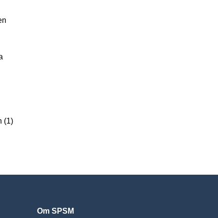
en
a
 (1)
Om SPSM