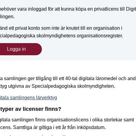
ehöver vara inloggad för att kunna köpa en privatlicens till Digi
lingen.
nd ett privat konto som inte är knutet till en organisation i
cialpedagogiska skolmyndighetens organisationsregister.
Logga in
Logga in
la samlingen ger tillgång till ett 40-tal digitala läromedel och and
ktyg utgivna av Specialpedagogiska skolmyndigheten.
itala samlingens lärverktyg
 typer av licenser finns?
igitala samlingen finns organisationslicens i olika storlekar samt
licens. Samtliga är giltiga i ett år från inköpsdatum.