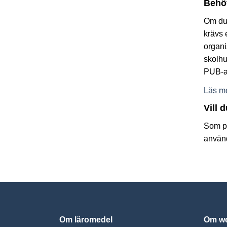
Behöv
Om du 
krävs 
organi
skolhu
PUB-a
Läs me
Vill 
Som pr
använd
Om läromedel
Om we