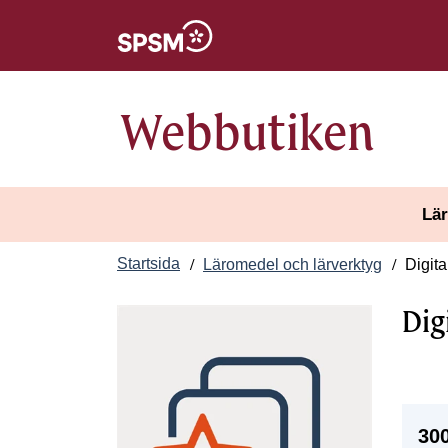
Öppnas i nytt fönster
Webbutiken
Lär
Startsida
Läromedel och lärverktyg
Digita
Dig
300