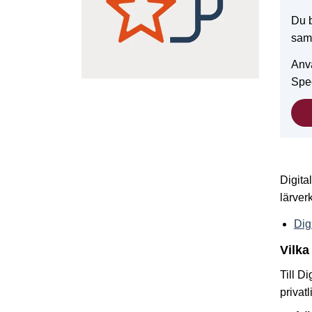
Du b
sam
Anvä
Spe
Digita
lärver
Dig
Vilka
Till D
privat