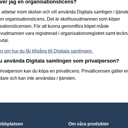
er jag en organisationslicens?
arbetar inom skolan och vill använda Digitala samligen i tjänst
en organisationslicens. Det är skolhuvudmannen som köper
sationslicensen. För att kunna genomföra köpet måste
vudmannen vara registrerad i organisationsregistret samt teckn
vtal.
r om hur du får tillgång till Digitala samlingen.
du använda Digitala samlingen som privatperson?
ivatperson kan du köpa en privatlicens. Privatlicensen gäller en
are och kan inte användas i tjänsten.
bbplatsen
Om våra produkter