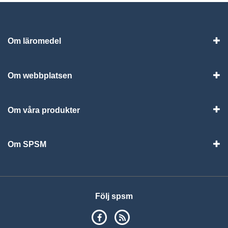
Om läromedel
Vis
Om webbplatsen
Vis
Om våra produkter
Visa
Om SPSM
Vis
Följ spsm
SPSM på Facebook
RSS